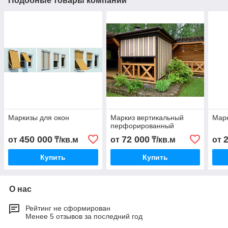
Подобные товары компании
Маркизы для окон
Маркиз вертикальный
Мар
перфорированный
450 000
72 000
от
₸/кв.м
от
₸/кв.м
от
Купить
Купить
О нас
Рейтинг не сформирован
Менее 5 отзывов за последний год