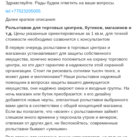
Здравствуйте. Рады будем ответить на ваши вопросы.
tel:+77023205005
Далее краткое описания:
Рольставни для торговых центров, бутиков, магазинов и
т.д.
Цены указанные ориентировочные за 1 кв.м, для точной
стоимости необходимо созвонится с консультантом
В первую очередь рольставни в торговых центрах и
магазинах устанавливают для защиты собственного
имущества, конечно можно положиться на охрану торгового
центра, но кто даст гарантию в надежности этой охранной
организации. Стоит ли рисковать сотнями тысяч тенге, а
может даже и миллионами? Наши рольставни надежный
помощник в вопросах защиты вашего движущегося
имущества, они надёжно закроют окна и входные группы. На
ночь магазин или бутик преобразится: к его дизайну
добавятся новые черты, элегантные рольставни выбранного
вами цвета в соответствии с общей концепцией магазина.
Если вы полагаете, что «возня» с рольставнями займёт
слишком много времени у персонала утром и вечером,
отвлекая от других дел, не беспокойтесь: современные
рольставни бывают «умными».
Рольставни для магазина лучше устанавливать не только на