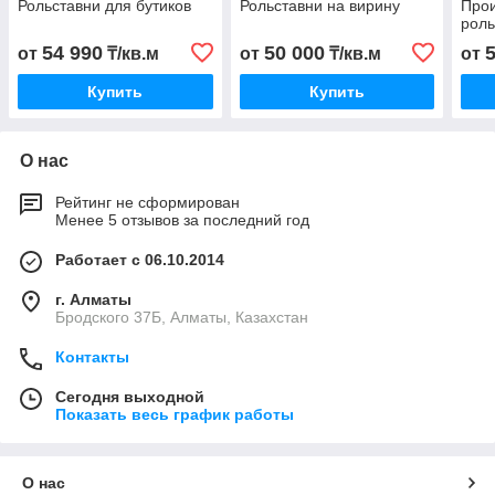
Рольставни для бутиков
Рольставни на вирину
Про
роль
54 990
50 000
от
₸/кв.м
от
₸/кв.м
от
Купить
Купить
О нас
Рейтинг не сформирован
Менее 5 отзывов за последний год
Работает с 06.10.2014
г. Алматы
Бродского 37Б, Алматы, Казахстан
Контакты
Сегодня выходной
Показать весь график работы
О нас